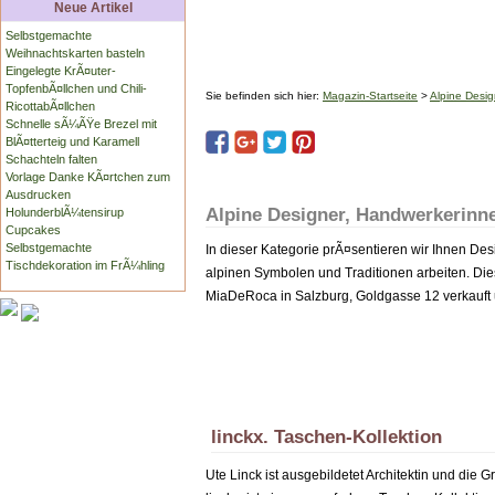
Neue Artikel
Selbstgemachte
Weihnachtskarten basteln
Eingelegte KrÃ¤uter-
TopfenbÃ¤llchen und Chili-
Sie befinden sich hier:
Magazin-Startseite
>
Alpine Desig
RicottabÃ¤llchen
Schnelle sÃ¼ÃŸe Brezel mit
BlÃ¤tterteig und Karamell
Schachteln falten
Vorlage Danke KÃ¤rtchen zum
Ausdrucken
Alpine Designer, Handwerkerinn
HolunderblÃ¼tensirup
Cupcakes
Selbstgemachte
In dieser Kategorie prÃ¤sentieren wir Ihnen De
Tischdekoration im FrÃ¼hling
alpinen Symbolen und Traditionen arbeiten. Di
MiaDeRoca in Salzburg, Goldgasse 12 verkauft 
linckx. Taschen-Kollektion
Ute Linck ist ausgebildetet Architektin und die 