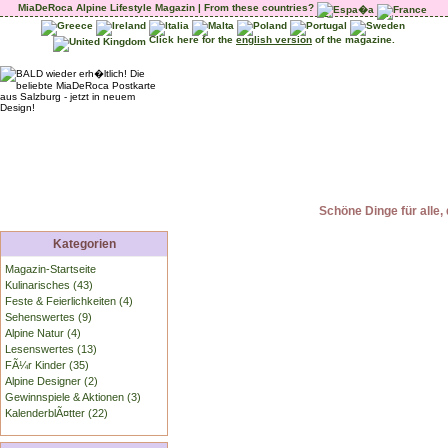
MiaDeRoca Alpine Lifestyle Magazin | From these countries?
Click here for the
english version
of the magazine.
Schöne Dinge für alle, 
Kategorien
Magazin-Startseite
Kulinarisches (43)
Feste & Feierlichkeiten (4)
Sehenswertes (9)
Alpine Natur (4)
Lesenswertes (13)
FÃ¼r Kinder (35)
Alpine Designer (2)
Gewinnspiele & Aktionen (3)
KalenderblÃ¤tter (22)