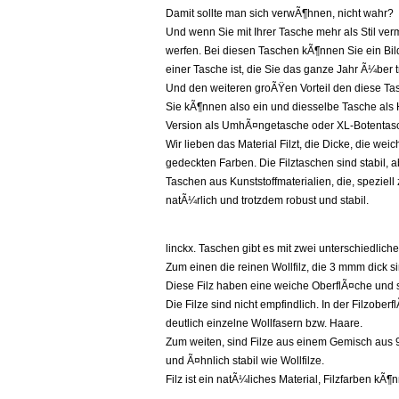
Damit sollte man sich verwÃ¶hnen, nicht wahr?
Und wenn Sie mit Ihrer Tasche mehr als Stil ver
werfen. Bei diesen Taschen kÃ¶nnen Sie ein Bi
einer Tasche ist, die Sie das ganze Jahr Ã¼ber
Und den weiteren groÃŸen Vorteil den diese Ta
Sie kÃ¶nnen also ein und diesselbe Tasche al
Version als UmhÃ¤ngetasche oder XL-Botentasch
Wir lieben das Material Filzt, die Dicke, die w
gedeckten Farben. Die Filztaschen sind stabil
Taschen aus Kunststoffmaterialien, die, speziell z
natÃ¼rlich und trotzdem robust und stabil.
linckx. Taschen gibt es mit zwei unterschiedliche
Zum einen die reinen Wollfilz, die 3 mmm dick si
Diese Filz haben eine weiche OberflÃ¤che und s
Die Filze sind nicht empfindlich. In der Filzober
deutlich einzelne Wollfasern bzw. Haare.
Zum weiten, sind Filze aus einem Gemisch aus 90
und Ã¤hnlich stabil wie Wollfilze.
Filz ist ein natÃ¼liches Material, Filzfarben kÃ¶n