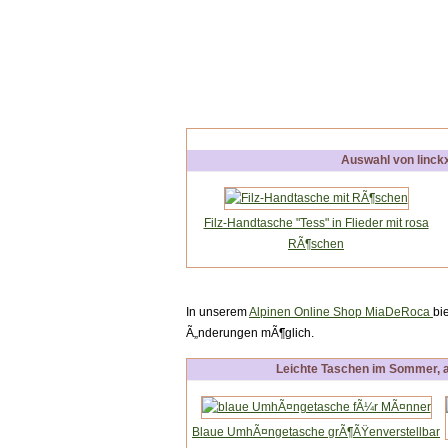
Auswahl von linck
Filz-Handtasche "Tess" in Flieder mit rosa
RÃ¶schen
In unserem
Alpinen Online Shop MiaDeRoca
bi
Ã„nderungen mÃ¶glich.
Leichte Taschen im Sommer, a
Blaue UmhÃ¤ngetasche grÃ¶ÃŸenverstellbar