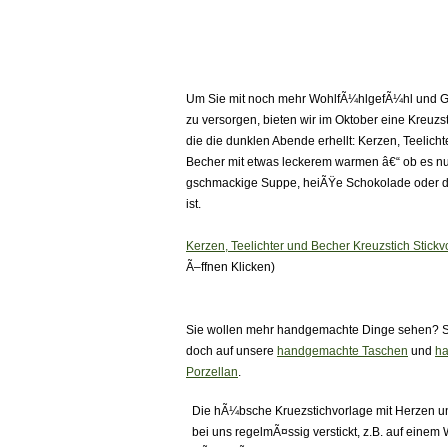
Um Sie mit noch mehr WohlfÃ¼hlgefÃ¼hl und G
zu versorgen, bieten wir im Oktober eine Kreuzs
die die dunklen Abende erhellt: Kerzen, Teelicht
Becher mit etwas leckerem warmen â€“ ob es n
gschmackige Suppe, heiÃŸe Schokolade oder 
ist.
Kerzen, Teelichter und Becher Kreuzstich Stickv
Ã–ffnen Klicken)
Sie wollen mehr handgemachte Dinge sehen? 
doch auf unsere
handgemachte Taschen
und
h
Porzellan
.
Die hÃ¼bsche Kruezstichvorlage mit Herzen u
bei uns regelmÃ¤ssig verstickt, z.B. auf einem