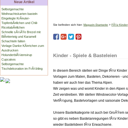
Neue Artikel
Selbstgemachte
Weihnachtskarten basteln
Eingelegte KrÃ¤uter-
TopfenbÃ¤llchen und Chili-
Sie befinden sich hier:
Magazin-Startseite
>
FÃ¼r Kinder
RicottabÃ¤llchen
Schnelle sÃ¼ÃŸe Brezel mit
BlÃ¤tterteig und Karamell
Schachteln falten
Vorlage Danke KÃ¤rtchen zum
Ausdrucken
Kinder - Spiele & Basteleien
HolunderblÃ¼tensirup
Cupcakes
Selbstgemachte
Tischdekoration im FrÃ¼hling
In diesem Bereich stellen wir Dinge fÃ¼r Kinde
Vorlagen zum Malen, Bastelen, Dekorieren - un
haben wir auch hier das Thema Alpen.
Wir zeigen was und womit Kinder in den Alpen sp
Zeit verstreiben. Wir stellen Windowcolor-Vorlag
VerfÃ¼gung, Bastelvorlagen und saisonale Dek
Unsere Bastelkategorie ist auch bei GroÃŸem se
so gibt es neben Bastelanregungen fÃ¼r Kinde
wieder Bastelideen fÃ¼r Erwachsene.