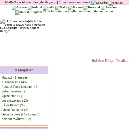
MiaDeRoca Alpine Lifestyle Magazin | From these countries?
Click here for the
english version
of the magazine.
Schöne Dinge für alle, 
Kategorien
Magazin-Startseite
Kulinarisches (43)
Feste & Feierlichkeiten (4)
Sehenswertes (9)
Alpine Natur (4)
Lesenswertes (13)
FÃ¼r Kinder (35)
Alpine Designer (2)
Gewinnspiele & Aktionen (3)
KalenderblÃ¤tter (22)