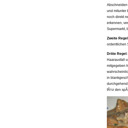
Abschneiden 
und mitunter 
noch direkt n
erkennen, ve
Supermarkt, 
Zweite Regel
ordentlichen 
Dritte Regel:
Haarausfall 
mitgegeben h
wahrscheinlic
in blankgesc
durchgehend 
fÃ¼r den sp