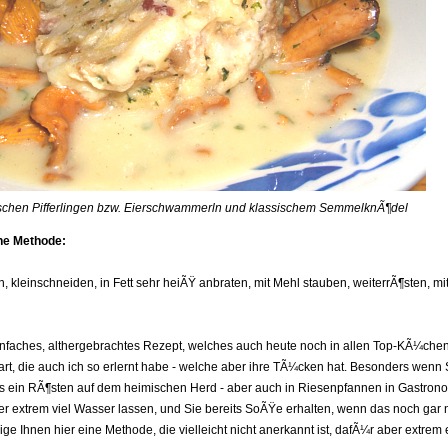
ischen Pifferlingen bzw. Eierschwammerln und klassischem SemmelknÃ¶del
he Methode:
, kleinschneiden, in Fett sehr heiÃŸ anbraten, mit Mehl stauben, weiterrÃ¶sten,
infaches, althergebrachtes Rezept, welches auch heute noch in allen Top-KÃ¼chen 
rt, die auch ich so erlernt habe - welche aber ihre TÃ¼cken hat. Besonders wenn S
ss ein RÃ¶sten auf dem heimischen Herd - aber auch in Riesenpfannen in Gastrono
 extrem viel Wasser lassen, und Sie bereits SoÃŸe erhalten, wenn das noch gar n
ige Ihnen hier eine Methode, die vielleicht nicht anerkannt ist, dafÃ¼r aber extrem 