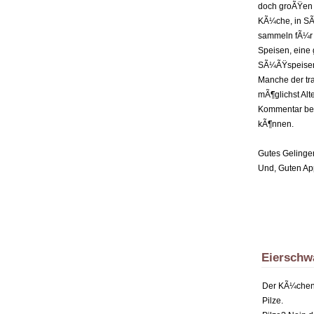
doch groÃŸen U
KÃ¼che, in SÃ¼
sammeln fÃ¼r 
Speisen, eine 
SÃ¼ÃŸspeisen 
Manche der tra
mÃ¶glichst Alt
Kommentar bei
kÃ¶nnen.
Gutes Gelinge
Und, Guten App
Eiersch
Der KÃ¼chenc
Pilze.