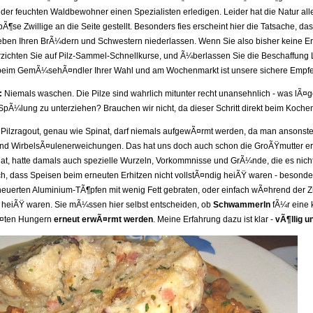
der feuchten Waldbewohner einen Spezialisten erledigen. Leider hat die Natur a
bÃ¶se Zwillige an die Seite gestellt. Besonders fies erscheint hier die Tatsache, d
eben Ihren BrÃ¼dern und Schwestern niederlassen. Wenn Sie also bisher keine Erf
rzichten Sie auf Pilz-Sammel-Schnellkurse, und Ã¼berlassen Sie die Beschaffung 
beim GemÃ¼sehÃ¤ndler Ihrer Wahl und am Wochenmarkt ist unsere sichere Empfe
:
Niemals waschen. Die Pilze sind wahrlich mitunter recht unansehnlich - was lÃ¤ge
SpÃ¼lung zu unterziehen? Brauchen wir nicht, da dieser Schritt direkt beim Kochen 
Pilzragout, genau wie Spinat, darf niemals aufgewÃ¤rmt werden, da man ansonst
und WirbelsÃ¤ulenerweichungen. Das hat uns doch auch schon die GroÃŸmutter er
at, hatte damals auch spezielle Wurzeln, Vorkommnisse und GrÃ¼nde, die es nicht
h, dass Speisen beim erneuten Erhitzen nicht vollstÃ¤ndig heiÃŸ waren - besond
heuerten Aluminium-TÃ¶pfen mit wenig Fett gebraten, oder einfach wÃ¤hrend der
heiÃŸ waren. Sie mÃ¼ssen hier selbst entscheiden, ob
Schwammerln
fÃ¼r eine k
Ã¤ten Hungern
erneut erwÃ¤rmt werden
. Meine Erfahrung dazu ist klar -
vÃ¶llig u