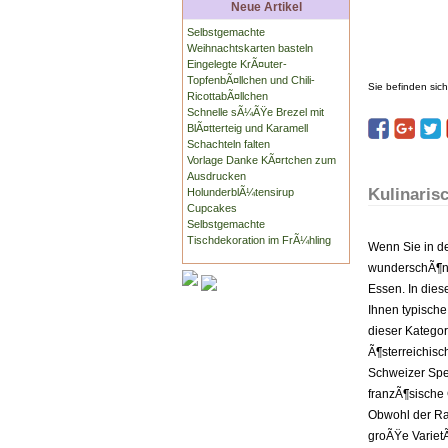
Neue Artikel
Selbstgemachte
Weihnachtskarten basteln
Eingelegte KrÃ¤uter-
TopfenbÃ¤llchen und Chili-
Sie befinden sich
RicottabÃ¤llchen
Schnelle sÃ¼ÃŸe Brezel mit
BlÃ¤tterteig und Karamell
Schachteln falten
Vorlage Danke KÃ¤rtchen zum
Ausdrucken
Kulinaris
HolunderblÃ¼tensirup
Cupcakes
Selbstgemachte
Tischdekoration im FrÃ¼hling
Wenn Sie in de
wunderschÃ¶ne
Essen. In die
Ihnen typische
dieser Kategor
Ã¶sterreichis
Schweizer Spez
franzÃ¶sische
Obwohl der Rau
groÃŸe VarietÃ