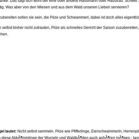
anke. Das sagt sich wohl der eine oder andere Hausmann oder Hausfrau. Schwer zuz
ftig. Was aber von den Wiesen und aus dem Wald unseren Lieben servieren?
ubereiten sollen sie sein, die Pilze und Schwammerl, dabei ist doch alles eigentlic
 selbst bisher nicht zutrauten, Pilze als schnelles Gericht der Saison zuzubereiten
ehen.
el lautet:
Nicht selbst sammeln. Pilze wie Pfifferlinge, Eierschwammerln, Herrenpi
ch diese AbkÃ¶mmlinge der Wurzeln und WaldbÃ¶den auch anhÃ¶ren mÃ¶gen - las