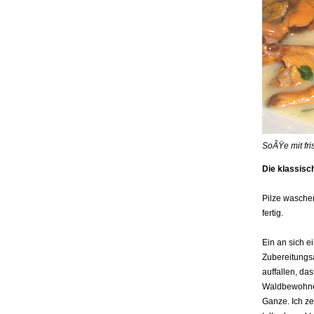
SoÃŸe mit fr
Die klassisc
Pilze waschen
fertig.
Ein an sich e
Zubereitungsa
auffallen, da
Waldbewohner
Ganze. Ich ze