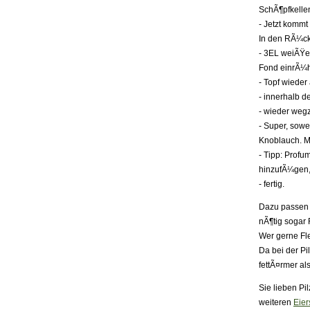
SchÃ¶pfkelle
- Jetzt kommt
In den RÃ¼ck
- 3EL weiÃŸe
Fond einrÃ¼
- Topf wieder
- innerhalb d
- wieder weg
- Super, sowe
Knoblauch. Mi
- Tipp: Prof
hinzufÃ¼gen,
- fertig.
Dazu passen S
nÃ¶tig sogar 
Wer gerne Fle
Da bei der Pi
fettÃ¤rmer al
Sie lieben Pi
weiteren
Eie