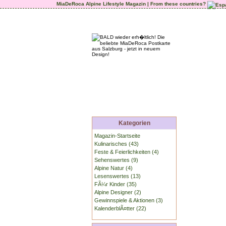
MiaDeRoca Alpine Lifestyle Magazin | From these countries?
Kategorien
Magazin-Startseite
Kulinarisches (43)
Feste & Feierlichkeiten (4)
Sehenswertes (9)
Alpine Natur (4)
Lesenswertes (13)
FÃ¼r Kinder (35)
Alpine Designer (2)
Gewinnspiele & Aktionen (3)
KalenderblÃ¤tter (22)