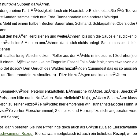
n nur fÃ¼r Suppen da wÃ¤ren.
 der geheime Part: FlÃ¼ssigkeit durch ein Haarsieb, z.B. eines das Sie fÃ¼r Tee v
stÃ¤nden sammelt sich nun Erde, Tannennadeln und anderes Waldgut.
s Mehl mit einem halben Becher Sauerrahm, Schmand, Schlagsahne, Obers oder C
hren
 auf den heiÃŸen Herd ziehen und weiterÃ¼hren, bis sich die Sauce einzudicken beg
er nÃ¤chsten 5 Minuten umrÃ¼hren, damit sich nichts anlegt. Sauce muss noch leic
ziehen
it ist alles fertig! Abschmecken: Pfeffer aus der MÃ¼hle (mindestens 10x drehen), 
t einem LÃ¶ffel kosten - keine Finger im Essen! Falls Salz fehlt, noch etwas von 
umo del Bosco? Den Geruch des Waldes hinzufÃ¼gen (zumindest das es so aussieh
 um Tannennadeln zu simulieren) - Pilze hinzufÃ¼gen und kurz umrÃ¼hren.
emmel-KnÃ¶del, Petersilienkartoffeln, BÃ¶hmische KnÃ¶del, SpÃ¤tzle, SpeckknÃ¶de
Reis, aber bitte nur in NotfÃ¤llen. Salat vielleicht? Naja, grÃ¼ner Salat wÃ¤re klas
isch zu seiner PilzsoÃŸe mÃ¶chte: hier empfehlen wir Truthahnsteak oder Huhn, 
lzsoÃŸe vorher Eierschwammerl, Steinpilze und Herrenpilze nicht angebraten werde
s mit Sahne).
lze, dann bereiten Sie Ihre Pfifferlinge doch auch als GrÃ¶stl zu, also Eierschwamm
rschwammerl Rezept
. Eierschwammerlgulasch ist auch ein beliebtes Rezept, wir bev