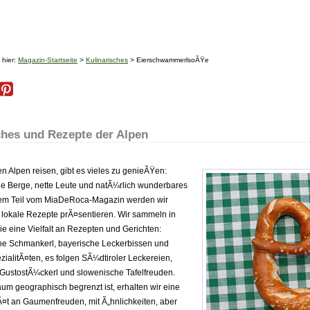
 hier:
Magazin-Startseite
>
Kulinarisches
> EierschwammerlsoÃŸe
ches und Rezepte der Alpen
n Alpen reisen, gibt es vieles zu genieÃŸen:
 Berge, nette Leute und natÃ¼rlich wunderbares
sem Teil vom MiaDeRoca-Magazin werden wir
 lokale Rezepte prÃ¤sentieren. Wir sammeln in
ie eine Vielfalt an Rezepten und Gerichten:
che Schmankerl, bayerische Leckerbissen und
ialitÃ¤ten, es folgen SÃ¼dtiroler Leckereien,
 GustostÃ¼ckerl und slowenische Tafelfreuden.
m geographisch begrenzt ist, erhalten wir eine
¤t an Gaumenfreuden, mit Ã„hnlichkeiten, aber