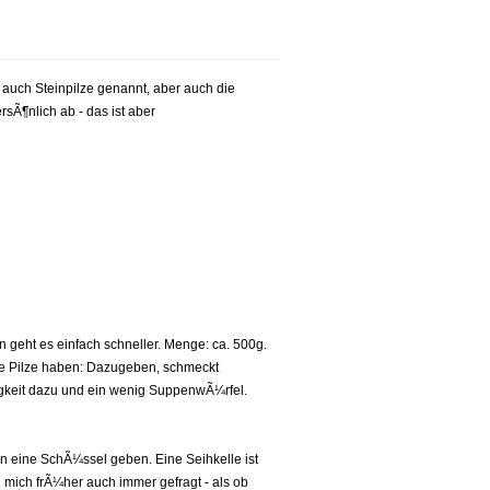
r auch Steinpilze genannt, aber auch die
sÃ¶nlich ab - das ist aber
geht es einfach schneller. Menge: ca. 500g.
ne Pilze haben: Dazugeben, schmeckt
igkeit dazu und ein wenig SuppenwÃ¼rfel.
in eine SchÃ¼ssel geben. Eine Seihkelle ist
mich frÃ¼her auch immer gefragt - als ob