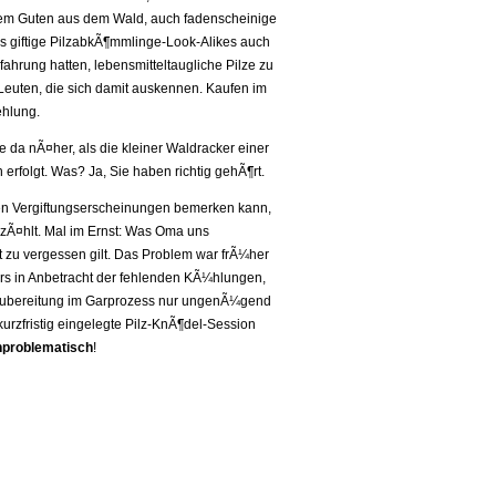
llem Guten aus dem Wald, auch fadenscheinige
ass giftige PilzabkÃ¶mmlinge-Look-Alikes auch
ahrung hatten, lebensmitteltaugliche Pilze zu
Leuten, die sich damit auskennen. Kaufen im
hlung.
 da nÃ¤her, als die kleiner Waldracker einer
erfolgt. Was? Ja, Sie haben richtig gehÃ¶rt.
en Vergiftungserscheinungen bemerken kann,
zÃ¤hlt. Mal im Ernst: Was Oma uns
 zu vergessen gilt. Das Problem war frÃ¼her
ers in Anbetracht der fehlenden KÃ¼hlungen,
 Zubereitung im Garprozess nur ungenÃ¼gend
urzfristig eingelegte Pilz-KnÃ¶del-Session
nproblematisch
!