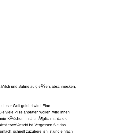
 mit Milch und Sahne aufgieÃŸen, abschmecken,
dieser Welt gelehrt wird. Eine
ie viele Pilze anbraten wollen, wird Ihnen
mie-KÃ¼chen - nicht mÃ¶glich ist, da die
icht erwÃ¼nscht ist. Vergessen Sie das
einfach, schnell zuzubereiten ist und einfach