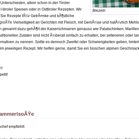
nterschieden, allein schon in der Tiroler
tiroler Speisen oder in Osttiroler Rezepten. Wir
Brezeln
Sie Rezepte fÃ¼r GetrÃ¤nke und kÃ¶stliche
groÃŸe Vielseitigkeit an Gerichten mit Fleisch, mit GemÃ¼se und natÃ¼rlich Mehl
genannt dazu gehÃ¶rt der Kaiserschmarren genauso wie Palatschinken, Marillen
ditionellen Zutaten sind nicht Ã¼berall einfach zu erhalten, bei selteneren oder l
ernativen zu nennen. Sollte es dennoch Zweifel oder Schwierigkeiten geben, hinter
m jeweiligen Rezept. Wir helfen gerne, damit Sie ein bisschen alpinen Geschmack
n!
etit!
wammerlsoÃŸe
hef empfiehlt: