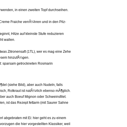
erwenden, in einen zweiten Topf durchseihen.
reme Fraiche verrÃ¼hren und in den Pilz-
innt, Hitze auf kleinste Stufe reduzieren
ht wallen.
etwas Zitronensaft (1TL), wer es mag eine Zehe
diesem hinzufÃ¼gen.
t: sparsam getrockneten Rosmarin
l (siehe Bild), aber auch Nudeln, falls
sisch, Rotkraut ist natÃ¼rlich ebenso mÃ¶glich.
aber auch Boeuf Mignon oder Schweinsfilet.
n, ist das Rezept fettarm (mit Saurer Sahne
erl abgebraten mit Ei: hier geht es zu einem
orzugen die hier vorgestellten Klassiker, weil