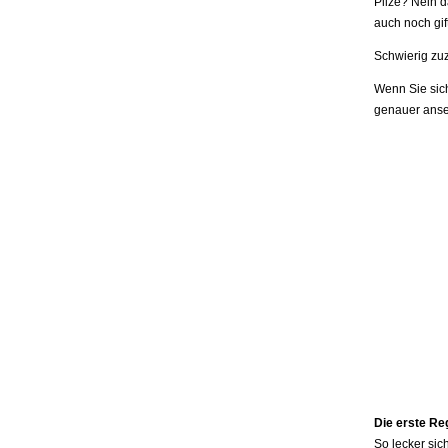
Pilze? Nein d
auch noch gi
Schwierig zuz
Wenn Sie sich
genauer ans
Die erste Reg
So lecker si