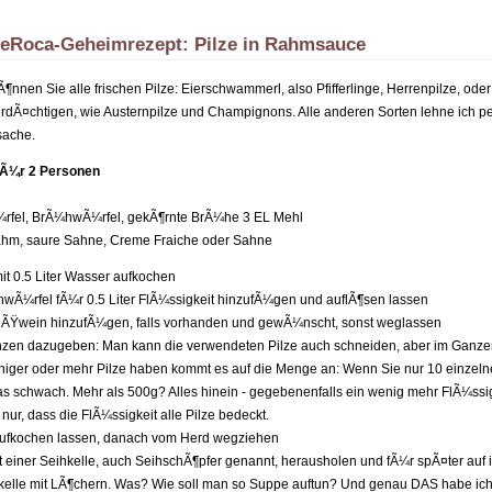
eRoca-Geheimrezept: Pilze in Rahmsauce
nnen Sie alle frischen Pilze: Eierschwammerl, also Pfifferlinge, Herrenpilze, ode
dÃ¤chtigen, wie Austernpilze und Champignons. Alle anderen Sorten lehne ich per
ache.
fÃ¼r 2 Personen
fel, BrÃ¼hwÃ¼rfel, gekÃ¶rnte BrÃ¼he 3 EL Mehl
hm, saure Sahne, Creme Fraiche oder Sahne
mit 0.5 Liter Wasser aufkochen
hwÃ¼rfel fÃ¼r 0.5 Liter FlÃ¼ssigkeit hinzufÃ¼gen und auflÃ¶sen lassen
WeiÃŸwein hinzufÃ¼gen, falls vorhanden und gewÃ¼nscht, sonst weglassen
anzen dazugeben: Man kann die verwendeten Pilze auch schneiden, aber im Ganzen 
iger oder mehr Pilze haben kommt es auf die Menge an: Wenn Sie nur 10 einzel
was schwach. Mehr als 500g? Alles hinein - gegebenenfalls ein wenig mehr FlÃ¼ss
nur, dass die FlÃ¼ssigkeit alle Pilze bedeckt.
 aufkochen lassen, danach vom Herd wegziehen
mit einer Seihkelle, auch SeihschÃ¶pfer genannt, herausholen und fÃ¼r spÃ¤ter auf 
kelle mit LÃ¶chern. Was? Wie soll man so Suppe auftun? Und genau DAS habe ich 