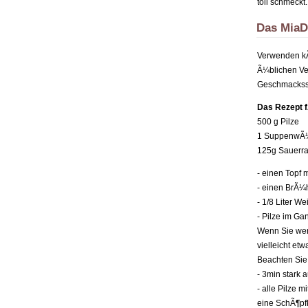
toll schmeckt.
Das MiaD
Verwenden kÃ¶
Ã¼blichen Ver
Geschmackss
Das Rezept 
500 g Pilze
1 SuppenwÃ¼r
125g Sauerra
- einen Topf 
- einen BrÃ¼
- 1/8 Liter 
- Pilze im G
Wenn Sie wen
vielleicht et
Beachten Sie 
- 3min stark
- alle Pilze 
eine SchÃ¶pf