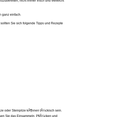
ubereiten, nicht immer frisch und vielleicht
h ganz einfach.
, sollten Sie sich folgende Tipps und Rezepte
lze oder Steinpilze kÃ¶nnen tÃ¼ckisch sein.
sen Sie das Einsammeln, PflÃ¼cken und