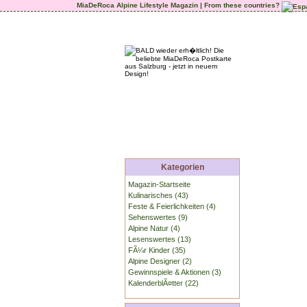
MiaDeRoca Alpine Lifestyle Magazin | From these countries?
Kategorien
Magazin-Startseite
Kulinarisches (43)
Feste & Feierlichkeiten (4)
Sehenswertes (9)
Alpine Natur (4)
Lesenswertes (13)
FÃ¼r Kinder (35)
Alpine Designer (2)
Gewinnspiele & Aktionen (3)
KalenderblÃ¤tter (22)