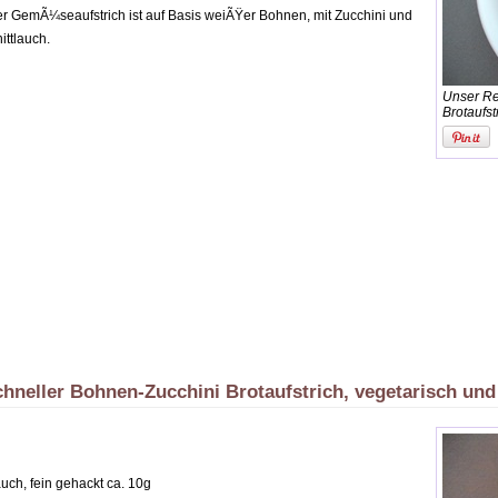
r GemÃ¼seaufstrich ist auf Basis weiÃŸer Bohnen, mit Zucchini und
ittlauch.
Unser R
Brotaufs
hneller Bohnen-Zucchini Brotaufstrich, vegetarisch un
auch, fein gehackt ca. 10g