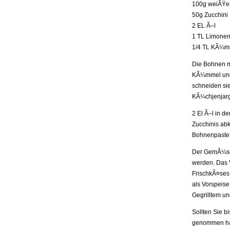
100g weiÃŸe 
50g Zucchini
2 EL Ã–l
1 TL Limonen
1/4 TL KÃ¼m
Die Bohnen m
KÃ¼mmel und
schneiden sie
KÃ¼chjenjarg
2 El Ã–l in d
Zucchinis abk
Bohnenpaste 
Der GemÃ¼se-
werden. Das 
FrischkÃ¤ses.
als Vorspeise
Gegrilltem un
Sollten Sie 
genommen hab