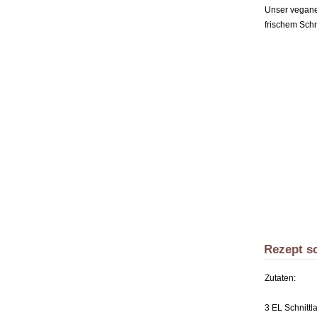
Unser vegane
frischem Schn
Rezept sc
Zutaten:
3 EL Schnittl