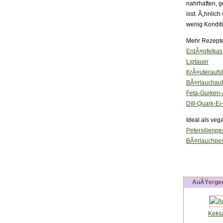
nahrhaften, g
isst. Ã„hnlic
wenig Konditi
Mehr Rezepte 
ErdÃ¤pfelkas
Liptauer
KrÃ¤uteraufst
BÃ¤rlauchauf
Feta-Gurken-A
Dill-Quark-Ei-
Ideal als veg
Petersilienpe
BÃ¤rlauchpe
AuÃŸergew
Keks