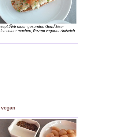
ezept fÃ¼r einen gesunden GemÃ¼se-
trich selber machen, Rezept veganer Aufstrich
d vegan