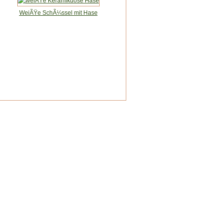
WeiÃŸe SchÃ¼ssel mit Hase