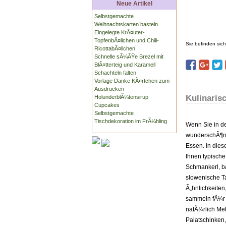
Neue Artikel
Selbstgemachte
Weihnachtskarten basteln
Eingelegte KrÃ¤uter-
TopfenbÃ¤llchen und Chili-
Sie befinden sich
RicottabÃ¤llchen
Schnelle sÃ¼ÃŸe Brezel mit
BlÃ¤tterteig und Karamell
Schachteln falten
Vorlage Danke KÃ¤rtchen zum
Ausdrucken
Kulinaris
HolunderblÃ¼tensirup
Cupcakes
Selbstgemachte
Tischdekoration im FrÃ¼hling
Wenn Sie in de
wunderschÃ¶ne
Essen. In die
Ihnen typische
Schmankerl, ba
slowenische Ta
Ã„hnlichkeiten
sammeln fÃ¼r S
natÃ¼rlich Me
Palatschinken,