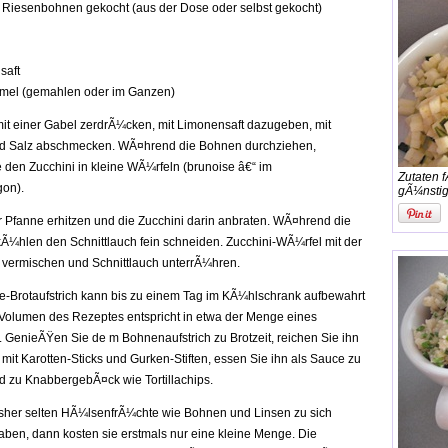
Riesenbohnen gekocht (aus der Dose oder selbst gekocht)
saft
mel (gemahlen oder im Ganzen)
it einer Gabel zerdrÃ¼cken, mit Limonensaft dazugeben, mit
 Salz abschmecken. WÃ¤hrend die Bohnen durchziehen,
 den Zucchini in kleine WÃ¼rfeln (brunoise â€“ im
Zutaten 
on).
gÃ¼nstig 
er Pfanne erhitzen und die Zucchini darin anbraten. WÃ¤hrend die
Ã¼hlen den Schnittlauch fein schneiden. Zucchini-WÃ¼rfel mit der
vermischen und Schnittlauch unterrÃ¼hren.
Brotaufstrich kann bis zu einem Tag im KÃ¼hlschrank aufbewahrt
Volumen des Rezeptes entspricht in etwa der Menge eines
 GenieÃŸen Sie de m Bohnenaufstrich zu Brotzeit, reichen Sie ihn
 mit Karotten-Sticks und Gurken-Stiften, essen Sie ihn als Sauce zu
d zu KnabbergebÃ¤ck wie Tortillachips.
bisher selten HÃ¼lsenfrÃ¼chte wie Bohnen und Linsen zu sich
en, dann kosten sie erstmals nur eine kleine Menge. Die