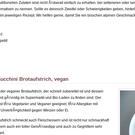
ditionellen Zutaten sind nicht Ã¼berall einfach zu erhalten, bei selteneren oder l
ernativen zu nennen. Sollte es dennoch Zweifel oder Schwierigkeiten geben, hinter
m jeweiligen Rezept. Wir helfen gerne, damit Sie ein bisschen alpinen Geschmack
n!
etit!
ucchini Brotaufstrich, vegan
nder veganer Brotaufstrich, der schnell zubereitet ist und dessen
und gÃ¼nstig im Supermarkt und Bio-Laden zu finden sind. Der
 ist fÃ¼r Vegetarier und Veganer geeignet, fÃ¼r Allergiker mit
 UnvertrÃ¤glichkeit gegen Weizen oder Ei.
ufstrich schmeckt auch Fleischessern und ist nicht nur schmackhaft
dern auch ein toller GemÃ¼sedipp und auch zu Gegrilltem sehr
rt.