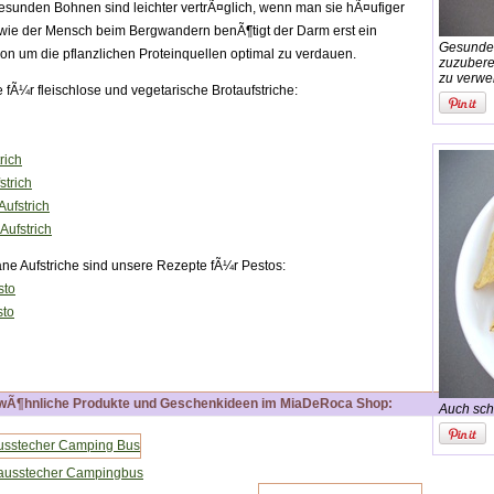
esunden Bohnen sind leichter vertrÃ¤glich, wenn man sie hÃ¤ufiger
h wie der Mensch beim Bergwandern benÃ¶tigt der Darm erst ein
Gesunder
on um die pflanzlichen Proteinquellen optimal zu verdauen.
zuzubere
zu verw
fÃ¼r fleischlose und vegetarische Brotaufstriche:
rich
strich
ufstrich
Aufstrich
ane Aufstriche sind unsere Rezepte fÃ¼r Pestos:
sto
sto
Ã¶hnliche Produkte und Geschenkideen im MiaDeRoca Shop:
Auch schm
ausstecher Campingbus