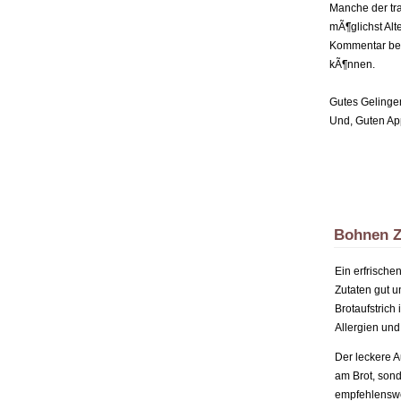
Manche der tra
mÃ¶glichst Alt
Kommentar bei
kÃ¶nnen.
Gutes Gelinge
Und, Guten App
Bohnen Z
Ein erfrische
Zutaten gut 
Brotaufstrich
Allergien und
Der leckere A
am Brot, son
empfehlenswe