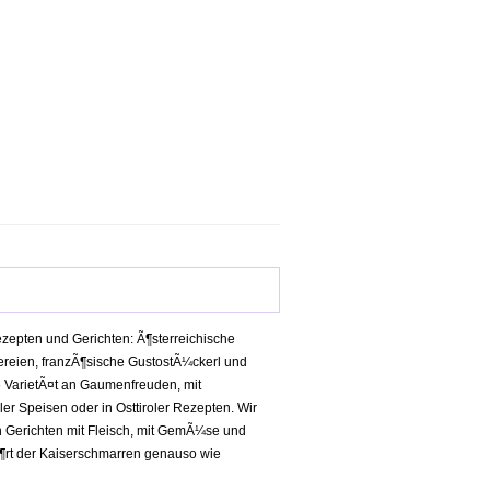
ezepten und Gerichten: Ã¶sterreichische
ereien, franzÃ¶sische GustostÃ¼ckerl und
e VarietÃ¤t an Gaumenfreuden, mit
er Speisen oder in Osttiroler Rezepten. Wir
n Gerichten mit Fleisch, mit GemÃ¼se und
¶rt der Kaiserschmarren genauso wie