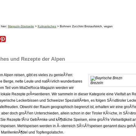
 hier:
Magazin-Startseite
>
Kulinarisches
> Bohnen Zucchini Brotaufstrich, vegan
ches und Rezepte der Alpen
n Alpen reisen, gibt es vieles zu genieÃŸen:
 Berge, nette Leute und natÃ¼rlich wunderbares
Brezeln
sem Teil vom MiaDeRoca-Magazin werden wir
 lokale Rezepte prÃ¤sentieren. Wir sammeln in dieser Kategorie eine Vielfalt an R
yerische Leckerbissen und Schweizer SpezialitÃ¤ten, es folgen SÃ¼dtiroler Leck
felfreuden. Obwohl der Raum geographisch begrenzt ist, erhalten wir eine groÃŸ
, aber doch groÃŸen Unterschieden, allein schon in der Tiroler KÃ¼che, in SÃ¼tirol
ie Rezepte fÃ¼r GetrÃ¤nke und kÃ¶stliche Speisen, eine groÃŸe Vielseitigkeit a
hlspeisen. Mehlspeisen werden in Ã–sterreich SÃ¼ÃŸspeisen genannt dazu gehÃ
 MarillenknÃ¶del und Topfengolatschn.